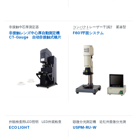
非接触中芯厚測定器
コンパクトレーザー干渉計 紧凑型
激光干涉仪
非接触レンズ中心厚自動測定機
F601平面システム
CT-Gauge 自动非接触式镜片
中心厚度测量机CT-Gauge
外観検査用LED照明 LED外观检查
顕微分光測定機 近红外显微分光测
灯
定仪
ECO LIGHT
USPM-RU-W