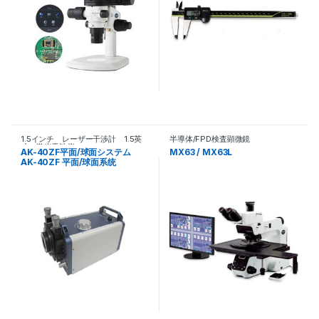
1.5インチ レーザー干渉計 1.5英
半導体/FPD検査顕微鏡
寸 激光干涉仪
AK-40ZF平面/球面システム
MX63 / MX63L
AK-40ZF 平面/球面系统