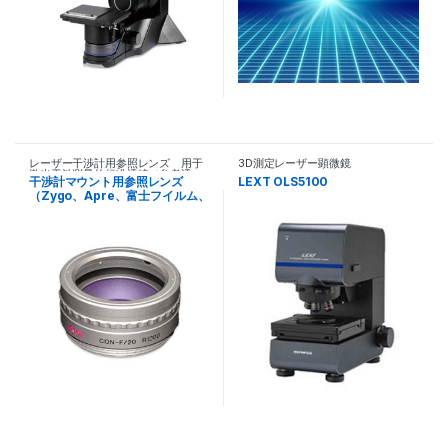
レーザー干渉計用参照レンズ 用于
3D測定レーザー顕微鏡
激光干涉测量的标准透镜（参考透
干渉計マウント用参照レンズ
LEXT OLS5100
镜）
（Zygo、Apre、富士フイルム、
東明技研ほか）