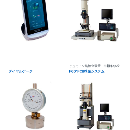
ニュートン縞検査装置 牛顿条纹检
查系统
ダイヤルゲージ
F601FCⅡ球面システム