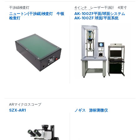
干渉縞検査灯
4インチ レーザー干渉計 4英寸
激光干涉仪
ニュートン(干渉縞)検査灯 牛顿
AK-100ZF平面/球面システム
检查灯
AK-100ZF 球面/平面系统
ARマイクロスコープ
SZX-AR1
ノギス 游标测微仪