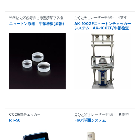
光学レンズの表面・曲率精度マスタ
4インチ レーザー干渉計 4英寸
ー 掌握光学镜片的表面和曲率精度
激光干涉仪
ニュートン原器 牛顿样板(原器)
AK-100ZFニュートンチェッカー
システム AK-100ZF/牛顿检查
器系统
CO2換気チェッカー
コンパクトレーザー干渉計 紧凑型
激光干涉仪
RT-56
F601球面システム