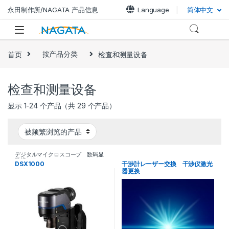
Skip to navigation
Skip to content
永田制作所/NAGATA 产品信息
Language
简体中文
首页
按产品分类
检查和测量设备
检查和测量设备
显示 1-24 个产品（共 29 个产品）
デジタルマイクロスコープ 数码显
微镜
DSX1000
干渉計レーザー交換 干涉仪激光
器更换