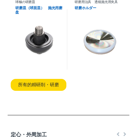
球極の研磨皿
研磨用治具 透镜抛光用夹具
研磨皿（球面皿） 抛光用磨
研磨ホルダー
盘
所有的精研削・研磨
定心・外周加工