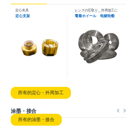
定心夹具
レンズの芯取り、外周加工に
用于镜片定心和周边加工。
定心支架
電着ホイール 电镀轮毂
所有的定心・外周加工
涂墨・接合
所有的涂墨・接合