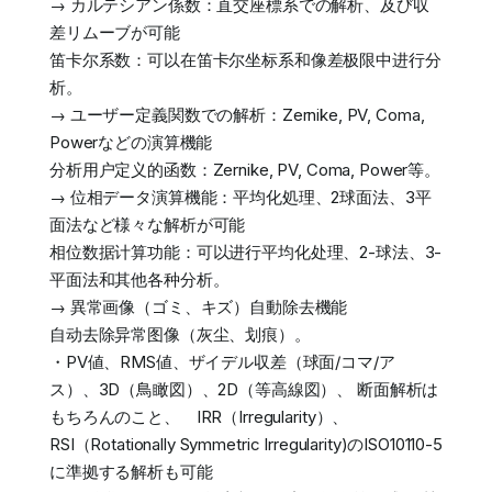
→ カルテシアン係数：直交座標系での解析、及び収
差リムーブが可能
笛卡尔系数：可以在笛卡尔坐标系和像差极限中进行分
析。
→ ユーザー定義関数での解析：Zernike, PV, Coma,
Powerなどの演算機能
分析用户定义的函数：Zernike, PV, Coma, Power等。
→ 位相データ演算機能：平均化処理、2球面法、3平
面法など様々な解析が可能
相位数据计算功能：可以进行平均化处理、2-球法、3-
平面法和其他各种分析。
→ 異常画像（ゴミ、キズ）自動除去機能
自动去除异常图像（灰尘、划痕）。
・PV値、RMS値、ザイデル収差（球面/コマ/ア
ス）、3D（鳥瞰図）、2D（等高線図）、 断面解析は
もちろんのこと、 IRR（Irregularity）、
RSI（Rotationally Symmetric Irregularity)のISO10110-5
に準拠する解析も可能