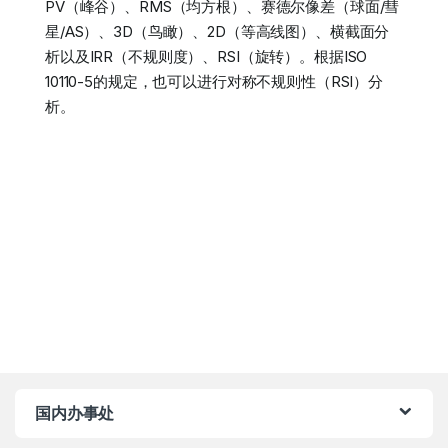
PV（峰谷）、RMS（均方根）、赛德尔像差（球面/彗
星/AS）、3D（鸟瞰）、2D（等高线图）、横截面分
析以及IRR（不规则度）、RSI（旋转）。根据ISO
10110-5的规定，也可以进行对称不规则性（RSI）分
析。
国内办事处