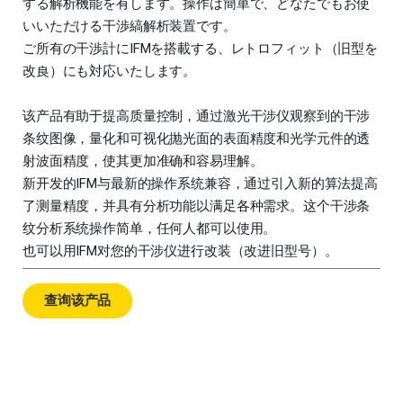
する解析機能を有します。操作は簡単で、どなたでもお使
いいただける干渉縞解析装置です。
ご所有の干渉計にIFMを搭載する、レトロフィット（旧型を
改良）にも対応いたします。
该产品有助于提高质量控制，通过激光干涉仪观察到的干涉
条纹图像，量化和可视化抛光面的表面精度和光学元件的透
射波面精度，使其更加准确和容易理解。
新开发的IFM与最新的操作系统兼容，通过引入新的算法提高
了测量精度，并具有分析功能以满足各种需求。这个干涉条
纹分析系统操作简单，任何人都可以使用。
也可以用IFM对您的干涉仪进行改装（改进旧型号）。
查询该产品