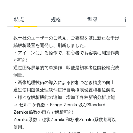
特点
规格
型录
视
数十社のユーザーのご意見、ご要望を基に新たな干渉
縞解析装置を開発し、刷新しました。
・アイコンによる操作で、初心者でも容易に測定作業
が可能
通过图标屏幕的简单操作，即使是初学者也能轻松完成
测量。
・画像処理技術の導入による位相つなぎ精度の向上
通过使用图像处理软件进行自动掩膜设置和相位解包
・様々な解析機能の追加 增加了各种新的分析功能
→ ゼルニケ係数：Fringe Zernike及びStandard
Zernike係数の両方で解析可能
Zernike系数：穗状Zernike和标准Zernike系数都可以
使用。