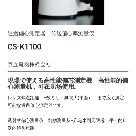
透過偏心測定器 传送偏心率测量仪
CS-K1100
京立電機株式会社
現場で使える高性能偏芯測定機 高性能的偏
心测量机，可在现场使用。
レンズ焦点距離 ±数ミリ～無限大(平面） まで広く測定
可能な透過偏心測定器です。
透射式偏心测量仪，能够测量从±几毫米到无限远（平）的广
泛的镜头焦距。