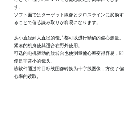
す。
ソフト面ではターゲット線像とクロスラインに変換す
ることで偏芯読み取りが容易になります。
从小直径到大直径的镜片都可以进行精确的偏心测量。
紧凑的机身使其适合在野外使用。
可选的电机驱动的旋转台也使测量偏心率变得容易，即
使是非常小的镜头。
该软件通过将目标线图像转换为十字线图像，方便了偏
心率的读取。