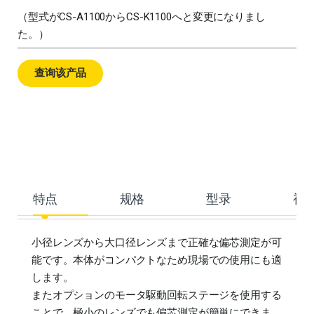
（型式がCS-A1100からCS-K1100へと変更になりまし
た。）
查询该产品
特点
规格
型录
视
小径レンズから大口径レンズまで正確な偏芯測定が可
能です。本体がコンパクトなため現場での使用にも適
します。
またオプションのモータ駆動回転ステージを使用する
ことで、極小のレンズでも偏芯測定が簡単にできま