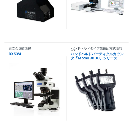
正立金属顕微鏡
ハンドヘルドタイプ光散乱方式微粒
子計
BX53M
ハンドヘルドパーティクルカウン
タ「Model8000」シリーズ