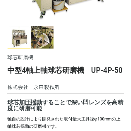
球芯研磨機
中型4軸上軸球芯研磨機 UP-4P-50
株式会社 永田製作所
球芯加圧揺動することで深い凹レンズを高精
度に研磨可能
独自の設計により開発された取付最大工具径φ100mmの上
軸球芯揺動の研磨機です。