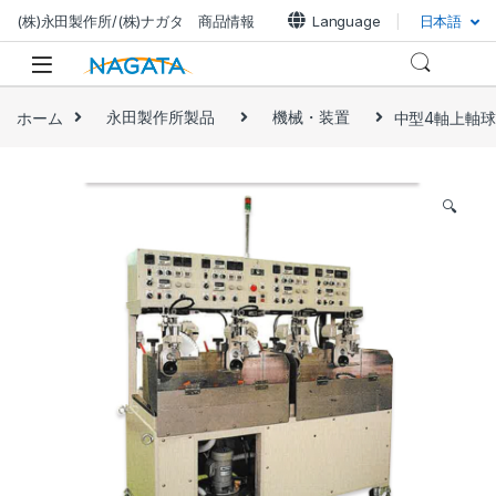
(株)永田製作所/(株)ナガタ 商品情報
Language
日本語
ホーム
永田製作所製品
機械・装置
中型4軸上軸球芯
🔍