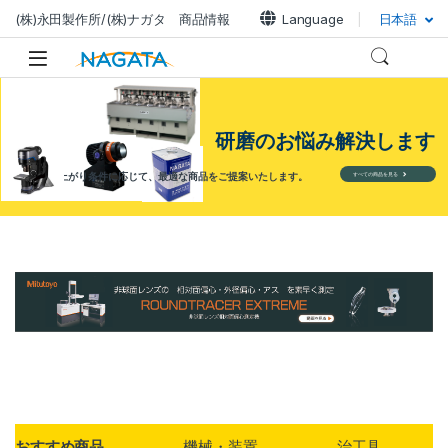
(株)永田製作所/(株)ナガタ 商品情報
Language
日本語
研磨のお悩み解決します
材料や仕上がり条件に応じて、最適な商品をご提案いたします。
すべての商品を見る
製品グリッド
おすすめ商品
機械・装置
治工具