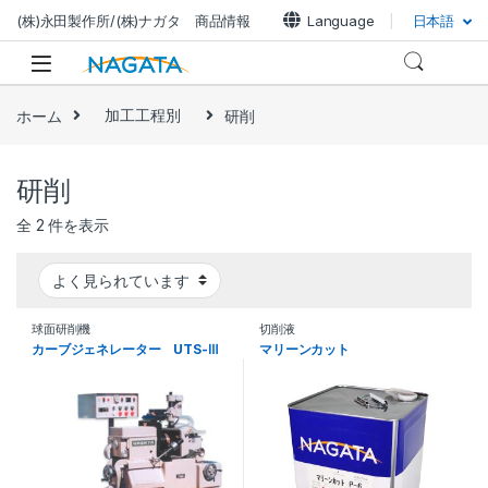
ナビゲーションにジャンプ
コンテンツへスキップ
(株)永田製作所/(株)ナガタ 商品情報
Language
日本語
ホーム
加工工程別
研削
研削
全 2 件を表示
球面研削機
切削液
カーブジェネレーター UTS-Ⅲ
マリーンカット