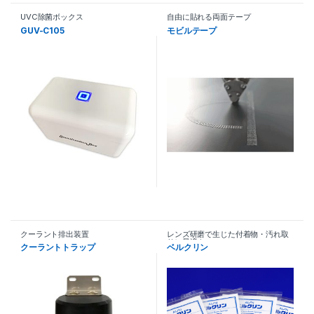
UVC除菌ボックス
自由に貼れる両面テープ
GUV-C105
モビルテープ
クーラント排出装置
レンズ研磨で生じた付着物・汚れ取
りに最適！
クーラントトラップ
ベルクリン