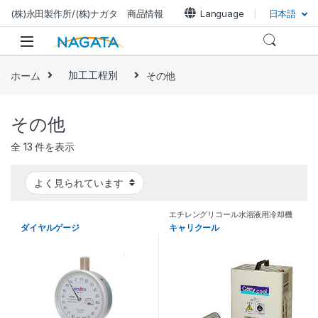
ナビゲーションにジャンプ
コンテンツへスキップ
(株)永田製作所/(株)ナガタ 商品情報
Language
日本語
ホーム
加工工程別
その他
その他
全 13 件を表示
エチレングリコール水溶液用冷却機
ダイヤルゲージ
キャリクール