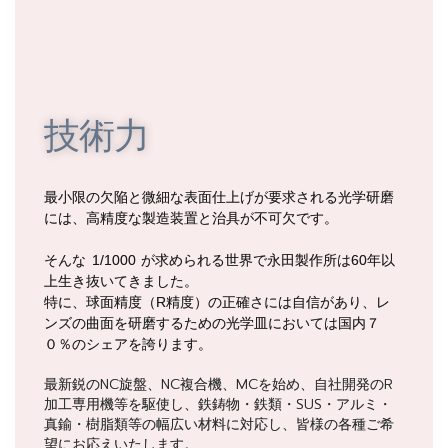
技術力
最小限の欠陥と微細な表面仕上げが要求される光学研磨
には、高精度な製造装置と治具が不可欠です。
そんな 1/1000 が求められる世界で永田製作所は60年以
上生き抜いてきました。
特に、球面精度（R精度）の正確さには自信があり、レ
ンズの曲面を研磨するための光学皿においては国内７
０％のシェアを誇ります。
最新鋭のNC旋盤、NC複合機、MCを始め、自社開発のR
加工専用機等を駆使し、鉄鋳物・鉄類・SUS・アルミ・
真鍮・樹脂類等の幅広い材料に対応し、皆様の各種ご希
望にお応えいたします。