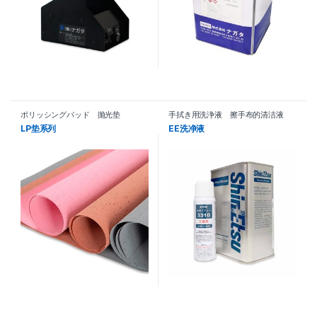
ポリッシングパッド 抛光垫
手拭き用洗浄液 擦手布的清洁液
LP垫系列
EE洗净液