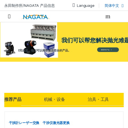
永田制作所/NAGATA 产品信息
Language
简体中文
我们可以帮您解决抛光难
根据材料和完成度，我们可以推荐最适您合的产品。
查看所有产品
Products Grid
推荐产品
机械・设备
治具・工具
干渉計レーザー交換 干涉仪激光器更换