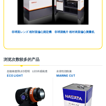
非球面レンズ 相対面偏心測定機 非球面镜片 相对表面偏心测量机
浏览次数较多的产品
外観検査用LED照明 LED外观检查
水溶性切削液
灯
ECO LIGHT
MARINE CUT