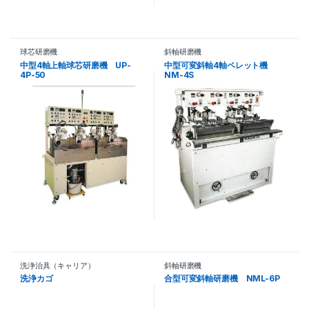
球芯研磨機
斜軸研磨機
中型4軸上軸球芯研磨機 UP-
中型可変斜軸4軸ペレット機
4P-50
NM-4S
洗浄治具（キャリア）
斜軸研磨機
洗浄カゴ
合型可変斜軸研磨機 NML-6P