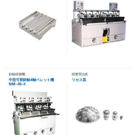
斜軸研磨機
研磨用治具
中型可変斜軸4軸ペレット機
リセス皿
NM-4S-Ⅱ