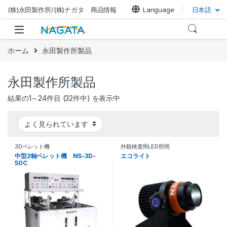
ナビゲーションにジャンプ
コンテンツへスキップ
(株)永田製作所/(株)ナガタ 商品情報
Language
日本語
ホーム
永田製作所製品
永田製作所製品
結果の1～24件目 (32件中) を表示中
3Dペレット機
外観検査用LED照明
中型2軸ペレット機 NS-3D-
エコライト
50C