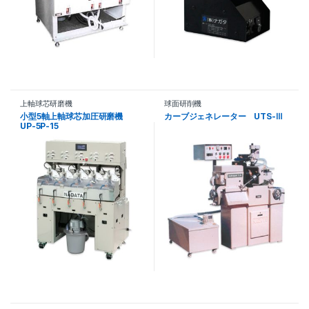
上軸球芯研磨機
球面研削機
小型5軸上軸球芯加圧研磨機
カーブジェネレーター UTS-Ⅲ
UP-5P-15