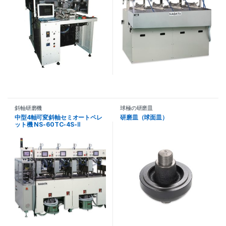
斜軸研磨機
球極の研磨皿
中型4軸可変斜軸セミオートペレ
研磨皿（球面皿）
ット機 NS-60TC-4S-Ⅱ