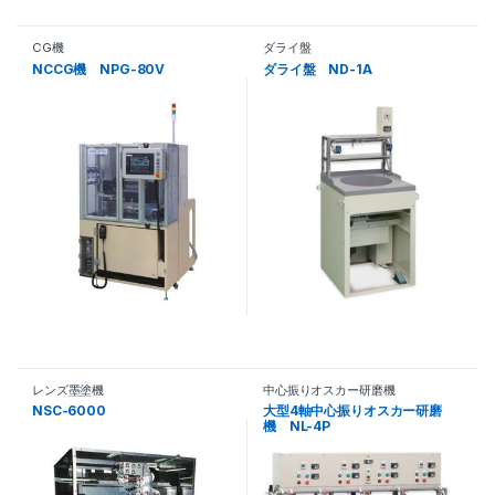
CG機
ダライ盤
NCCG機 NPG-80V
ダライ盤 ND-1A
レンズ墨塗機
中心振りオスカー研磨機
NSC-6000
大型4軸中心振りオスカー研磨
機 NL-4P