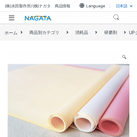
(株)永田製作所/(株)ナガタ 商品情報
Language
日本語
ホーム
商品別カテゴリ
消耗品
研磨剤
UP
🔍