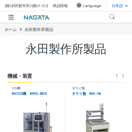
(株)永田製作所/(株)ナガタ 商品情報
Language
日本語
ホーム
永田製作所製品
永田製作所製品
機械・装置
CG機
ダライ盤
NCCG機 NPG-80V
ダライ盤 ND-1A