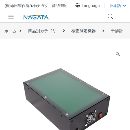
(株)永田製作所/(株)ナガタ 商品情報
Language
日本語
ホーム
商品別カテゴリ
検査測定機器
干渉計
🔍