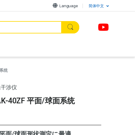
Language
简体中文
面系统
光干涉仪
K-40ZF 平面/球面系统
平面/球面形状測定に最適