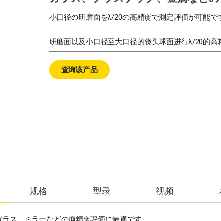
小口径の研磨面をλ/20の高精度で測定評価が可能で
研磨面以及小口径至大口径的镜头球面进行λ/20的高
查询该产品
规格
型录
视频
ガラス、ミラーなどの面精度評価に最適です。