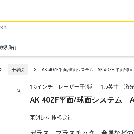
联系我们
干涉仪
AK-40ZF平面/球面システム AK-40ZF 平面/球
1.5インチ レーザー干渉計 1.5英寸 激
🔍
AK-40ZF平面/球面システム A
東明技研株式会社
ガラス、プラスチック、金属などの