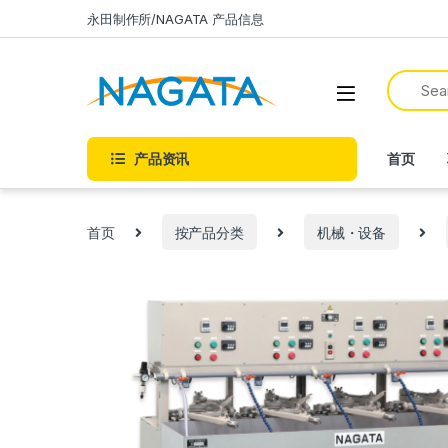
永田制作所/NAGATA 产品信息
产品资讯
首页
首页
按产品分类
机械・设备