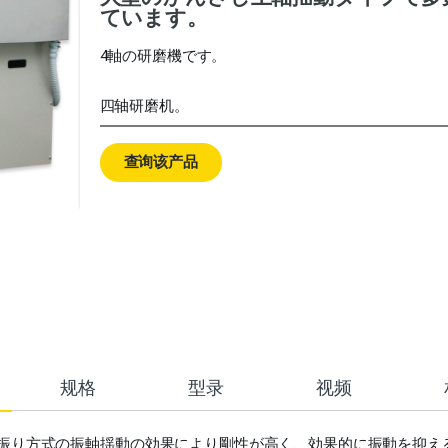
ています。
4軸の研磨機です。
四轴研磨机。
查询该产品
规格
型录
视频
振り方式の振軸揺動の効果により剛性が高く、効果的に振動を抑え