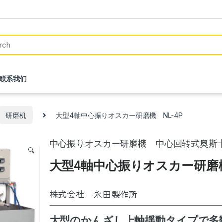
联系我们
研磨机
大型4軸中心振りオスカー研磨機 NL-4P
中心振りオスカー研磨機 中心回转式奥斯
🔍
大型4軸中心振りオスカー研磨機
株式会社 永田製作所
大型のかんざし上軸揺動タイプで多