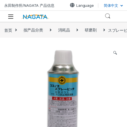
永田制作所/NAGATA 产品信息
Language
简体中文
首页
按产品分类
消耗品
研磨剤
スプレー
🔍